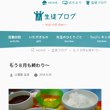
HOME
辻だより
生徒ブログ
コ
ン
テ
ン
tsuji-full days
ツ
へ
活動日記
いただきもの
先生のひとりごと
Tsuji’s キ
activity
gift
teacher
kitchen
ス
HOME
>
生徒ブログ
>
もう８月も終わり～
キ
ッ
プ
もう８月も終わり～
投
辻義塾 生徒
2018.8.30.
稿
者: