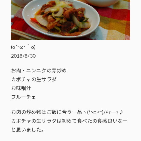
(o´･ω･｀o)
2018/8/30
お肉・ニンニクの芽炒め
カボチャの生サラダ
お味噌汁
フルーチェ
お肉の炒め物はご飯に合う一品ヽ(*>□<*)ﾉｷｬ━ｧ♪
カボチャの生サラダは初めて食べたの食感良いなー
と思いました。