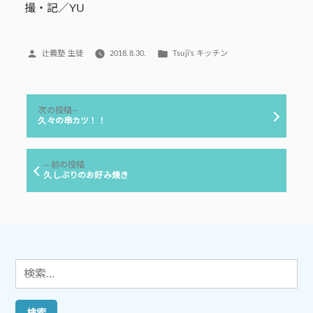
撮・記／YU
投
カ
辻義塾 生徒
2018.8.30.
Tsuji’s キッチン
稿
テ
者:
ゴ
リ
投
ー:
次
次の投稿
稿
の
久々の串カツ！！
投
ナ
稿:
ビ
前
前の投稿
ゲ
の
久しぶりのお好み焼き
投
ー
稿:
シ
ョ
ン
検
索: