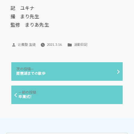
記 ユキナ
撮 まり先生
監修 まりあ先生
投
カ
辻義塾 生徒
2021.3.16.
活動日記
稿
テ
者:
ゴ
リ
投
ー:
次
次の投稿
稿
の
琵琶湖までの散歩
投
ナ
稿:
ビ
前
前の投稿
ゲ
の
卒業式!!
投
ー
稿:
シ
ョ
ン