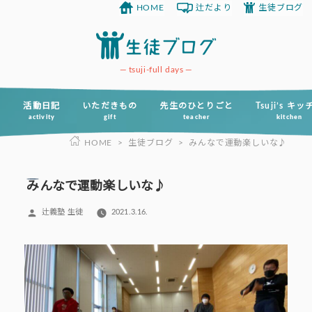
HOME
辻だより
生徒ブログ
コ
ン
テ
ン
tsuji-full days
ツ
へ
活動日記
いただきもの
先生のひとりごと
Tsuji’s キ
activity
gift
teacher
kitchen
ス
HOME
>
生徒ブログ
>
みんなで運動楽しいな♪
キ
ッ
プ
みんなで運動楽しいな♪
投
辻義塾 生徒
2021.3.16.
稿
者: