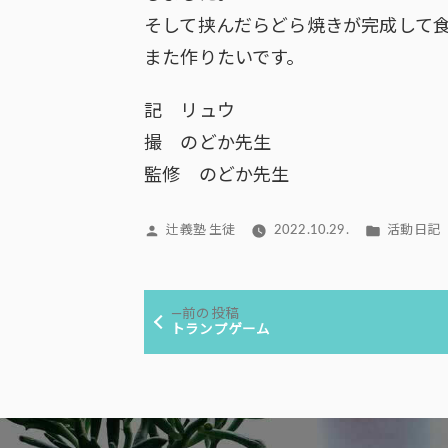
そして挟んだらどら焼きが完成して
また作りたいです。
記 リュウ
撮 のどか先生
監修 のどか先生
投
カ
辻義塾 生徒
2022.10.29.
活動日記
稿
テ
者:
ゴ
投
リ
前
前の投稿
ー:
稿
の
トランプゲーム
投
ナ
稿:
ビ
ゲ
ー