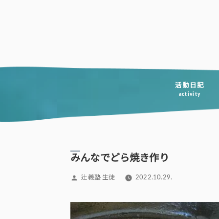
コ
ン
テ
ン
ツ
へ
活動日記
activity
ス
キ
ッ
プ
みんなでどら焼き作り
投
辻義塾 生徒
2022.10.29.
稿
者: