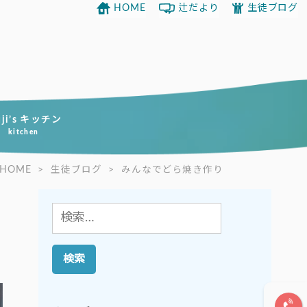
HOME
辻だより
生徒ブログ
uji’s キッチン
kitchen
HOME
>
生徒ブログ
>
みんなでどら焼き作り
検
索: