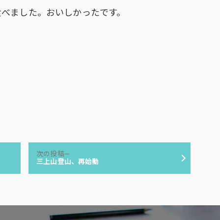
食べました。おいしかったです。
次
次の投稿
の
三上山登山、再始動
投
稿: