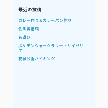
2023年11月
2023年10月
2023年9月
最近の投稿
2023年8月
2023年7月
2023年6月
カレー作り＆カレーパン作り
2023年5月
2023年4月
佐川美術館
2023年3月
2023年2月
昔遊び
2023年1月
2022年12月
ポケモンウォークラリー・サイゼリ
ヤ
2022年11月
2022年10月
花緑公園ハイキング
2022年9月
2022年8月
2022年7月
2022年6月
2022年5月
2022年4月
2022年3月
2022年2月
2022年1月
2021年12月
2021年11月
2021年10月