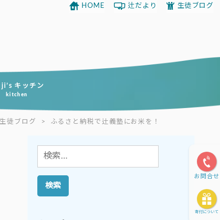
HOME
辻だより
生徒ブログ
uji’s キッチン
kitchen
生徒ブログ
>
ふるさと納税で辻義塾にお米を！
検
索:
お問合せ
寄付について