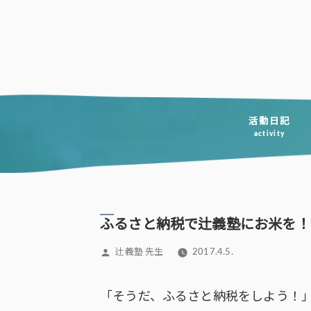
コ
ン
テ
ン
ツ
へ
活動日記
activity
ス
キ
ッ
プ
ふるさと納税で辻義塾にお米を！
投
辻義塾 先生
2017.4.5.
稿
者:
「そうだ、ふるさと納税をしよう！