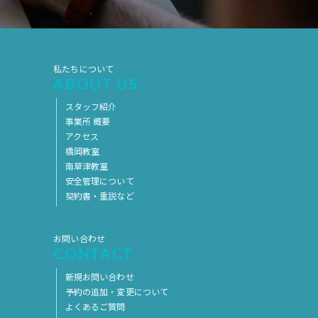
2017年5月
2017年4月
2017年3月
2017年2月
2017年1月
2016年12月
私たちについて
ABOUT US
2016年11月
スタッフ紹介
事業所 概要
アクセス
橋岡教室
南草津教室
安全管理について
契約書・重説など
お問い合わせ
CONTACT
新規お問い合わせ
予約の追加・変更について
よくあるご質問