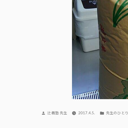
投
カ
辻義塾 先生
2017.4.5.
先生のひと
稿
テ
者:
ゴ