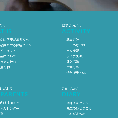
方へ
塾での過ごし
T IS
ACTIVITY
生活に不安がある方へ
基本方針
を必要とする障害とは？
一日のながれ
イ」って？
自立学習
料金について
ライフスキル
用までの流れ
課外活動
意頂く物
年中行事
特別授業・SST
 辻だより
活動ブログ
 PARENTS
DIARY
向け お知らせ
Tsuji’s キッチン
ントカレンダー
先生のひとりごと
写真
いただきもの