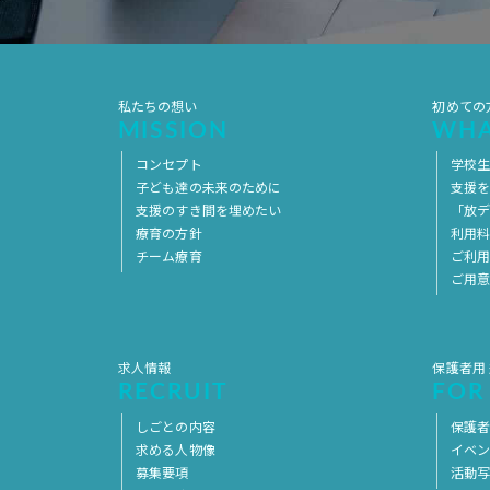
私たちの想い
初めての
MISSION
WHA
コンセプト
学校
子ども達の未来のために
支援
支援のすき間を埋めたい
「放デ
療育の方針
利用
チーム療育
ご利
ご用
求人情報
保護者用
RECRUIT
FOR
しごとの内容
保護者
求める人物像
イベ
募集要項
活動