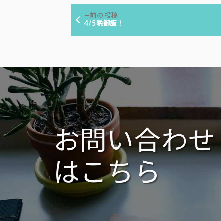
投
リ
前
前の投稿
ー:
稿
の
4/5晩御飯！
投
ナ
稿:
ビ
ゲ
ー
シ
ョ
ン
お問い合わせ
はこちら