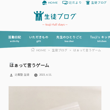
HOME
辻だより
生徒ブログ
コ
ン
テ
ン
tsuji-full days
ツ
へ
活動日記
いただきもの
先生のひとりごと
Tsuji’s キ
activity
gift
teacher
kitchen
ス
HOME
>
生徒ブログ
>
はぁって言うゲーム
キ
ッ
プ
はぁって言うゲーム
投
辻義塾 生徒
2021.6.11.
稿
者: