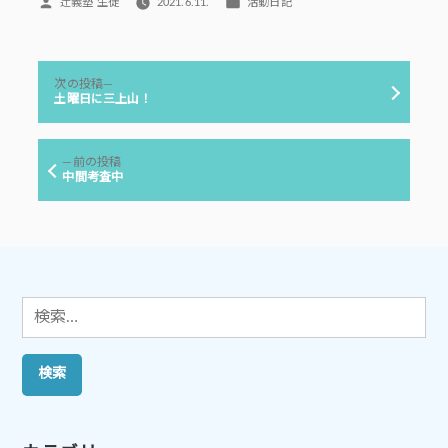
投
カ
辻義塾 生徒
2021.6.11.
活動日記
稿
テ
者:
ゴ
リ
投
ー:
次
次の投稿
稿
の
土曜日に三上山！
投
ナ
稿:
ビ
前
前の投稿
ゲ
の
中間考査中
投
ー
稿:
シ
ョ
ン
検
索: