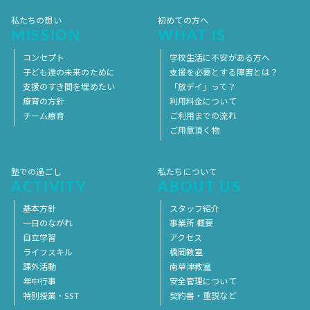
私たちの想い
初めての方へ
MISSION
WHAT IS
コンセプト
学校生活に不安がある方へ
子ども達の未来のために
支援を必要とする障害とは？
支援のすき間を埋めたい
「放デイ」って？
療育の方針
利用料金について
チーム療育
ご利用までの流れ
ご用意頂く物
塾での過ごし
私たちについて
ACTIVITY
ABOUT US
基本方針
スタッフ紹介
一日のながれ
事業所 概要
自立学習
アクセス
ライフスキル
橋岡教室
課外活動
南草津教室
年中行事
安全管理について
特別授業・SST
契約書・重説など