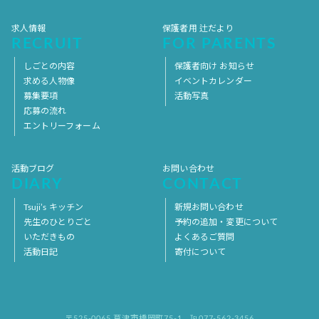
求人情報
保護者用 辻だより
RECRUIT
FOR PARENTS
しごとの内容
保護者向け お知らせ
求める人物像
イベントカレンダー
募集要項
活動写真
応募の流れ
エントリーフォーム
活動ブログ
お問い合わせ
DIARY
CONTACT
Tsuji’s キッチン
新規お問い合わせ
先生のひとりごと
予約の追加・変更について
いただきもの
よくあるご質問
活動日記
寄付について
〒525-0065 草津市橋岡町75-1
℡077-562-3456