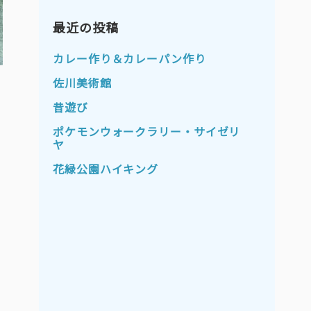
2023年11月
2023年10月
2023年9月
最近の投稿
2023年8月
2023年7月
2023年6月
カレー作り＆カレーパン作り
2023年5月
2023年4月
佐川美術館
2023年3月
2023年2月
昔遊び
2023年1月
2022年12月
ポケモンウォークラリー・サイゼリ
ヤ
2022年11月
2022年10月
花緑公園ハイキング
2022年9月
2022年8月
2022年7月
2022年6月
2022年5月
2022年4月
2022年3月
2022年2月
2022年1月
2021年12月
2021年11月
2021年10月