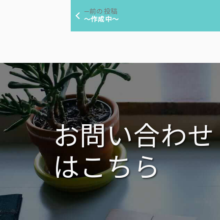
投
リ
前
前の投稿
ー:
稿
の
～作成中～
投
ナ
稿:
ビ
ゲ
ー
シ
ョ
ン
お問い合わせ
はこちら