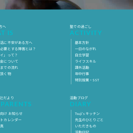
方へ
塾での過ごし
T IS
ACTIVITY
生活に不安がある方へ
基本方針
を必要とする障害とは？
一日のながれ
イ」って？
自立学習
料金について
ライフスキル
用までの流れ
課外活動
意頂く物
年中行事
特別授業・SST
 辻だより
活動ブログ
 PARENTS
DIARY
向け お知らせ
Tsuji’s キッチン
ントカレンダー
先生のひとりごと
写真
いただきもの
活動日記