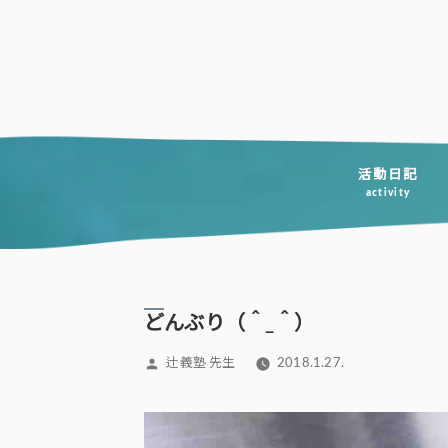
コ
ン
テ
ン
ツ
へ
活動日記
activity
ス
キ
ッ
プ
どんぶり（＾_＾）
投
辻義塾 先生
2018.1.27.
稿
者: