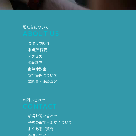
2019年7月
2019年6月
2019年5月
2019年4月
2019年3月
2019年2月
私たちについて
ABOUT US
2019年1月
2018年12月
スタッフ紹介
2018年11月
2018年10月
事業所 概要
アクセス
2018年9月
2018年8月
橋岡教室
南草津教室
2018年7月
2018年6月
安全管理について
2018年5月
2018年4月
契約書・重説など
2018年3月
2018年2月
お問い合わせ
2018年1月
2017年12月
CONTACT
2017年11月
2017年10月
新規お問い合わせ
2017年9月
2017年8月
予約の追加・変更について
よくあるご質問
2017年7月
2017年6月
寄付について