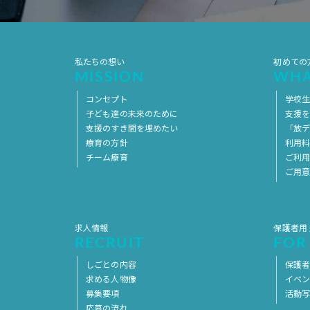
私たちの想い
初めての
MISSION
WHA
コンセプト
学校
子ども達の未来のために
支援
支援のすき間を埋めたい
「放デ
療育の方針
利用
チーム療育
ご利
ご用
求人情報
保護者用
RECRUIT
FOR
しごとの内容
保護者
求める人物像
イベ
募集要項
活動
応募の流れ