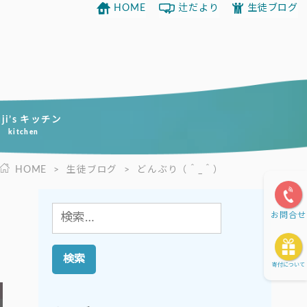
HOME
辻だより
生徒ブログ
uji’s キッチン
kitchen
HOME
>
生徒ブログ
>
どんぶり（＾_＾）
検
お問合せ
索:
寄付について