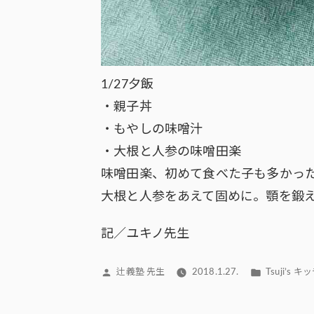
1/27夕飯
・親子丼
・もやしの味噌汁
・大根と人参の味噌田楽
味噌田楽、初めて食べた子も多かっ
大根と人参をあえて固めに。顎を鍛え
記／ユキノ先生
投
カ
辻義塾 先生
2018.1.27.
Tsuji’s 
稿
テ
者:
ゴ