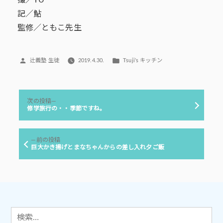
撮／YU
記／鮎
監修／ともこ先生
投
カ
辻義塾 生徒
2019.4.30.
Tsuji’s キッチン
稿
テ
者:
ゴ
リ
投
ー:
次
次の投稿
稿
の
修学旅行の・・季節ですね。
投
ナ
稿:
ビ
前
前の投稿
ゲ
の
巨大かき揚げとまなちゃんからの差し入れ夕ご飯
投
ー
稿:
シ
ョ
ン
検