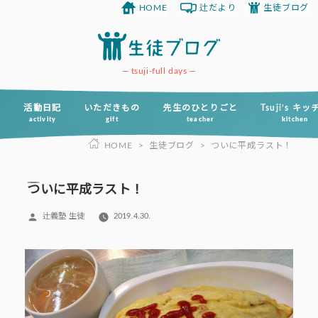
HOME
辻だより
生徒ブログ
コ
ン
テ
ン
tsuji-full days
ツ
へ
活動日記
いただきもの
先生のひとりごと
Tsuji’s キ
activity
gift
teacher
kitchen
ス
HOME
>
生徒ブログ
>
ついに平成ラスト！
キ
ッ
プ
ついに平成ラスト！
投
辻義塾 生徒
2019.4.30.
稿
者: