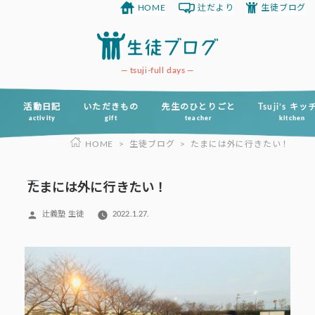
HOME
辻だより
生徒ブログ
コ
ン
テ
ン
tsuji-full days
ツ
へ
活動日記
いただきもの
先生のひとりごと
Tsuji’s キ
activity
gift
teacher
kitchen
ス
HOME
>
生徒ブログ
>
たまには外に行きたい！
キ
ッ
プ
たまには外に行きたい！
投
辻義塾 生徒
2022.1.27.
稿
者: