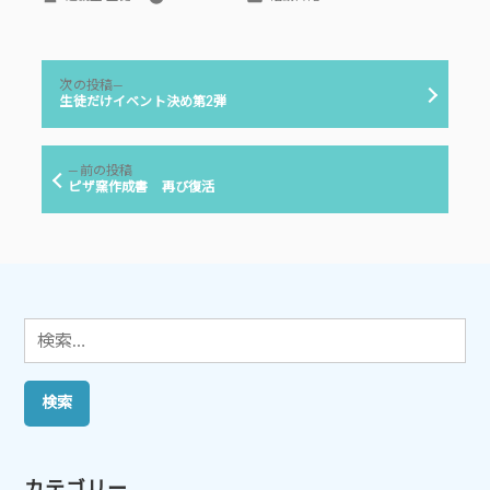
稿
テ
者:
ゴ
リ
投
ー:
次
次の投稿
稿
の
生徒だけイベント決め第2弾
投
ナ
稿:
ビ
前
前の投稿
ゲ
の
ピザ窯作成書 再び復活
投
ー
稿:
シ
ョ
ン
検
索:
カテゴリー