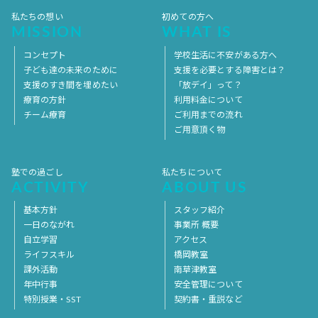
私たちの想い
初めての方へ
MISSION
WHAT IS
コンセプト
学校生活に不安がある方へ
子ども達の未来のために
支援を必要とする障害とは？
支援のすき間を埋めたい
「放デイ」って？
療育の方針
利用料金について
チーム療育
ご利用までの流れ
ご用意頂く物
塾での過ごし
私たちについて
ACTIVITY
ABOUT US
基本方針
スタッフ紹介
一日のながれ
事業所 概要
自立学習
アクセス
ライフスキル
橋岡教室
課外活動
南草津教室
年中行事
安全管理について
特別授業・SST
契約書・重説など