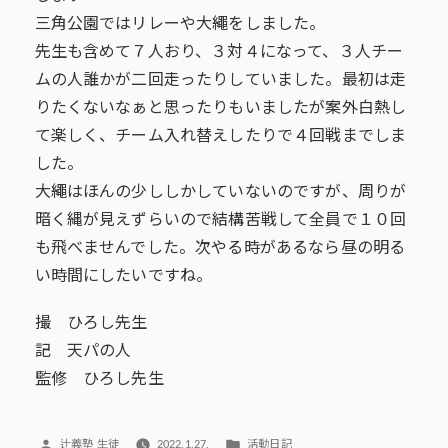
三角公園ではリレーや大繩をしました。
先生も含めて７人おり、３対４になって、３人チー
ムの人誰かが二回走ったりしていました。最初は走
りたくないなぁと思ったりもいましたが案外白熱し
て楽しく、チーム入れ替えしたりで４回戦までしま
した。
大繩はほんの少ししかしていないのですが、周りが
暗く縄が見えずらいので結構苦戦して全員で１０回
も飛べませんでした。次やる時があるなら昼の明る
い時間にしたいですね。
撮 ひろし先生
記 天パの人
監修 ひろし先生
投
カ
辻義塾 生徒
2022.1.27.
活動日記