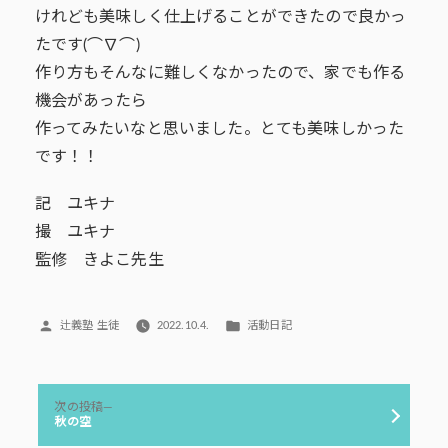
けれども美味しく仕上げることができたので良かっ
たです(⌒∇⌒)
作り方もそんなに難しくなかったので、家でも作る
機会があったら
作ってみたいなと思いました。とても美味しかった
です！！
記 ユキナ
撮 ユキナ
監修 きよこ先生
投
カ
辻義塾 生徒
2022.10.4.
活動日記
稿
テ
者:
ゴ
リ
投
ー:
次
次の投稿
稿
の
秋の空
投
ナ