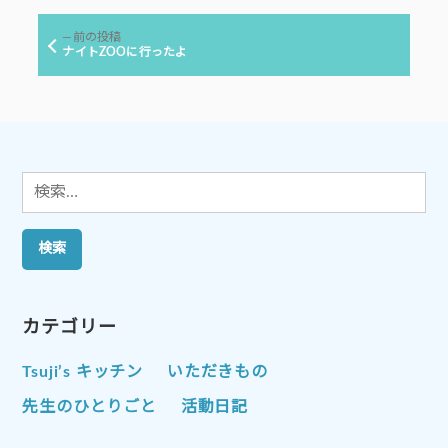
稿:
ビ
前
前の投稿
ゲ
の
ナイトZOOに行ったよ
投
ー
稿:
シ
ョ
ン
検
索:
カテゴリー
Tsuji’s キッチン
いただきもの
先生のひとりごと
活動日記