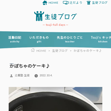
HOME
辻だより
生徒ブログ
コ
ン
テ
ン
tsuji-full days
ツ
へ
活動日記
いただきもの
先生のひとりごと
Tsuji’s キ
activity
gift
teacher
kitchen
ス
HOME
>
生徒ブログ
>
かぼちゃのケーキ♪
キ
ッ
プ
かぼちゃのケーキ♪
投
辻義塾 生徒
2022.10.4.
稿
者: