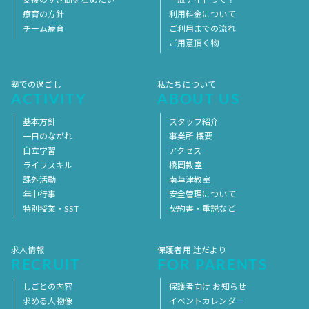
支援のすき間を埋めたい
「放デイ」って？
療育の方針
利用料金について
チーム療育
ご利用までの流れ
ご用意頂く物
塾での過ごし
私たちについて
ACTIVITY
ABOUT US
基本方針
スタッフ紹介
一日のながれ
事業所 概要
自立学習
アクセス
ライフスキル
橋岡教室
課外活動
南草津教室
年中行事
安全管理について
特別授業・SST
契約書・重説など
求人情報
保護者用 辻だより
RECRUIT
FOR PARENTS
しごとの内容
保護者向け お知らせ
求める人物像
イベントカレンダー