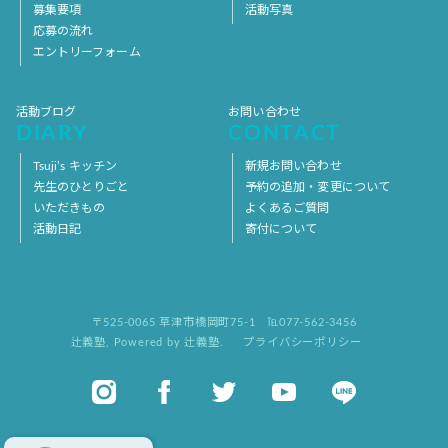
募集要項
活動写真
応募の流れ
エントリーフォーム
活動ブログ
お問い合わせ
DIARY
CONTACT
Tsuji’s キッチン
新規お問い合わせ
先生のひとりごと
予約の追加・変更について
いただきもの
よくあるご質問
活動日記
寄付について
〒525-0065 草津市橋岡町75-1
℡077-562-3456
辻義塾
,
Powered by 辻義塾.
プライバシーポリシー