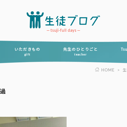
tsuji-full days
いただきもの
先生のひとりごと
Ts
gift
teacher
HOME
>
生
過