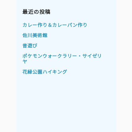
2023年11月
2023年10月
2023年9月
最近の投稿
2023年8月
2023年7月
2023年6月
カレー作り＆カレーパン作り
2023年5月
2023年4月
佐川美術館
2023年3月
2023年2月
昔遊び
2023年1月
2022年12月
ポケモンウォークラリー・サイゼリ
ヤ
2022年11月
2022年10月
花緑公園ハイキング
2022年9月
2022年8月
2022年7月
2022年6月
2022年5月
2022年4月
2022年3月
2022年2月
2022年1月
2021年12月
2021年11月
2021年10月