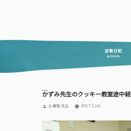
コ
ン
テ
ン
ツ
へ
活動日記
activity
ス
キ
ッ
プ
かずみ先生のクッキー教室途中経
投
辻義塾 先生
2017.3.18.
稿
者: