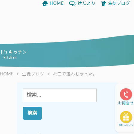
HOME
辻だより
生徒ブログ
uji’s キッチン
kitchen
HOME
>
生徒ブログ
>
お皿で遊んじゃった。
検
索:
お問合せ
寄付について