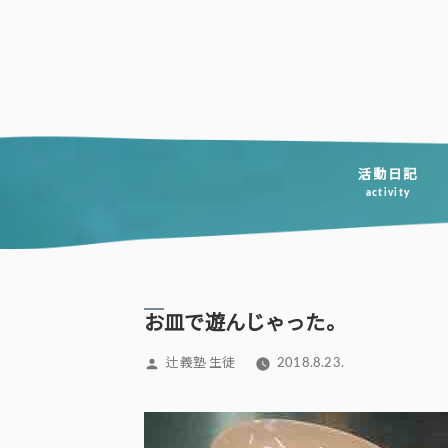
コ
ン
テ
ン
ツ
へ
活動日記
activity
ス
キ
ッ
プ
お皿で遊んじゃった。
投
辻義塾 生徒
2018.8.23.
稿
者: