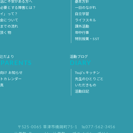
生活に不安がある方へ
基本方針
を必要とする障害とは？
一日のながれ
イ」って？
自立学習
料金について
ライフスキル
用までの流れ
課外活動
意頂く物
年中行事
特別授業・SST
 辻だより
活動ブログ
 PARENTS
DIARY
向け お知らせ
Tsuji’s キッチン
ントカレンダー
先生のひとりごと
写真
いただきもの
活動日記
〒525-0065 草津市橋岡町75-1
℡077-562-3456