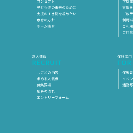
コンセプト
学校
子ども達の未来のために
支援
支援のすき間を埋めたい
「放デ
療育の方針
利用
チーム療育
ご利
ご用
求人情報
保護者用
RECRUIT
FOR
しごとの内容
保護者
求める人物像
イベ
募集要項
活動
応募の流れ
エントリーフォーム