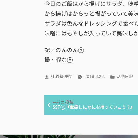
今日のご飯はから揚げにサラダ、味
から揚げはからっと揚がっていて美
サラダは色んなドレッシングで食べ
味噌汁はもやしが入っていて美味し
記／のんのん⑨
撮・暇な⑨
投
カ
辻義塾 生徒
2018.8.23.
活動日記
稿
テ
者:
ゴ
投
リ
前
前の投稿
ー:
稿
の
SST⑦『宝探しになにを持っていこう？』
投
ナ
稿:
ビ
ゲ