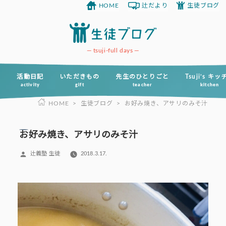
HOME
辻だより
生徒ブログ
コ
ン
テ
ン
tsuji-full days
ツ
へ
活動日記
いただきもの
先生のひとりごと
Tsuji’s キ
activity
gift
teacher
kitchen
ス
HOME
>
生徒ブログ
>
お好み焼き、アサリのみそ汁
キ
ッ
プ
お好み焼き、アサリのみそ汁
投
辻義塾 生徒
2018.3.17.
稿
者: