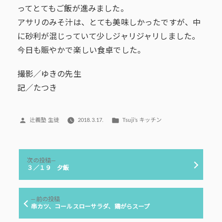
ってとてもご飯が進みました。
アサリのみそ汁は、とても美味しかったですが、中
に砂利が混じっていて少しジャリジャリしました。
今日も賑やかで楽しい食卓でした。
撮影／ゆきの先生
記／たつき
投
カ
辻義塾 生徒
2018.3.17.
Tsuji’s キッチン
稿
テ
者:
ゴ
リ
投
ー:
次
次の投稿
稿
の
３／１９ 夕飯
投
ナ
稿:
ビ
前
前の投稿
ゲ
の
串カツ、コールスローサラダ、鶏がらスープ
投
ー
稿: