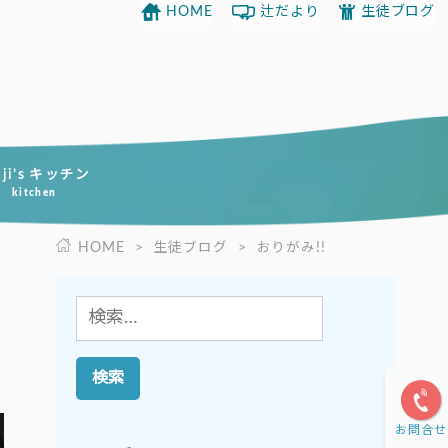
HOME
辻だより
生徒ブログ
uji’s キッチン
kitchen
HOME
>
生徒ブログ
>
おりがみ!!
検
索:
お問合せ