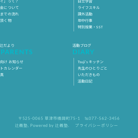
イ」って？
自立学習
料金について
ライフスキル
用までの流れ
課外活動
意頂く物
年中行事
特別授業・SST
 辻だより
活動ブログ
 PARENTS
DIARY
向け お知らせ
Tsuji’s キッチン
ントカレンダー
先生のひとりごと
写真
いただきもの
活動日記
〒525-0065 草津市橋岡町75-1
℡077-562-3456
辻義塾
,
Powered by 辻義塾.
プライバシーポリシー