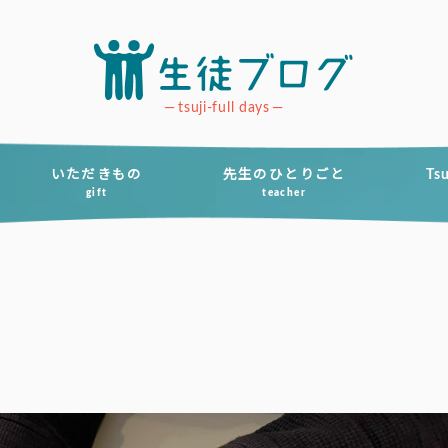
tsuji-full days
いただきもの
先生のひとりごと
Ts
gift
teacher