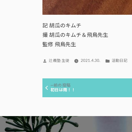
記 胡瓜のキムチ
撮 胡瓜のキムチ＆飛鳥先生
監修 飛鳥先生
投
カ
辻義塾 生徒
2021.4.30.
活動日記
稿
テ
者:
ゴ
投
リ
前
前の投稿
ー:
稿
の
初日は雨！！
投
ナ
稿:
ビ
ゲ
ー
シ