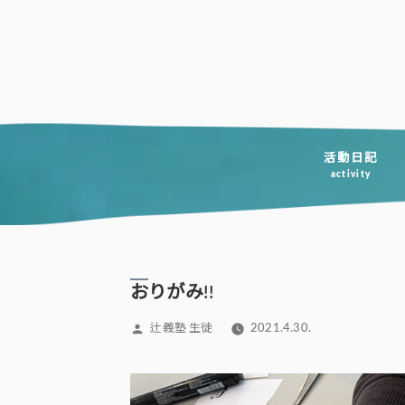
コ
ン
テ
ン
ツ
へ
活動日記
activity
ス
キ
ッ
プ
おりがみ!!
投
辻義塾 生徒
2021.4.30.
稿
者: