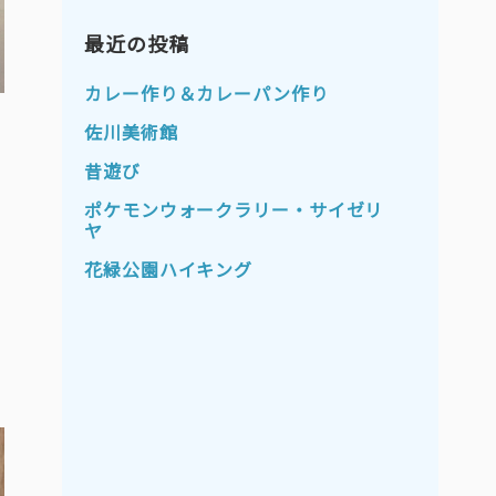
2023年11月
2023年10月
2023年9月
最近の投稿
2023年8月
2023年7月
2023年6月
カレー作り＆カレーパン作り
2023年5月
2023年4月
佐川美術館
2023年3月
2023年2月
昔遊び
2023年1月
2022年12月
ポケモンウォークラリー・サイゼリ
ヤ
2022年11月
2022年10月
花緑公園ハイキング
2022年9月
2022年8月
2022年7月
2022年6月
2022年5月
2022年4月
2022年3月
2022年2月
2022年1月
2021年12月
2021年11月
2021年10月