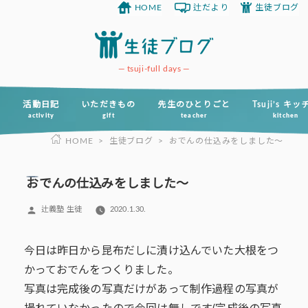
HOME
辻だより
生徒ブログ
コ
ン
テ
ン
tsuji-full days
ツ
へ
活動日記
いただきもの
先生のひとりごと
Tsuji’s キ
activity
gift
teacher
kitchen
ス
HOME
>
生徒ブログ
>
おでんの仕込みをしました～
キ
ッ
プ
おでんの仕込みをしました～
投
辻義塾 生徒
2020.1.30.
稿
者:
今日は昨日から昆布だしに漬け込んでいた大根をつ
かっておでんをつくりました。
写真は完成後の写真だけがあって制作過程の写真が