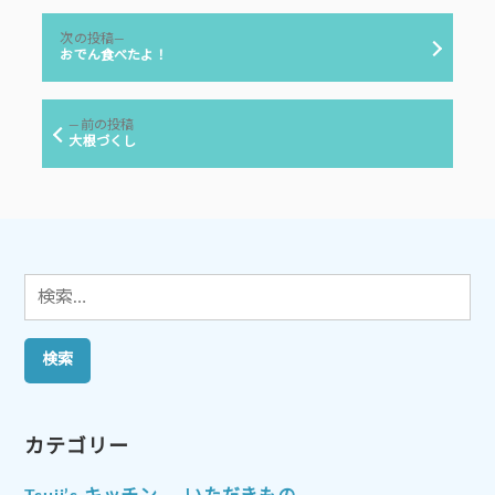
リ
投
ー:
次
次の投稿
稿
の
おでん食べたよ！
投
ナ
稿:
ビ
前
前の投稿
ゲ
の
大根づくし
投
ー
稿:
シ
ョ
ン
検
索:
カテゴリー