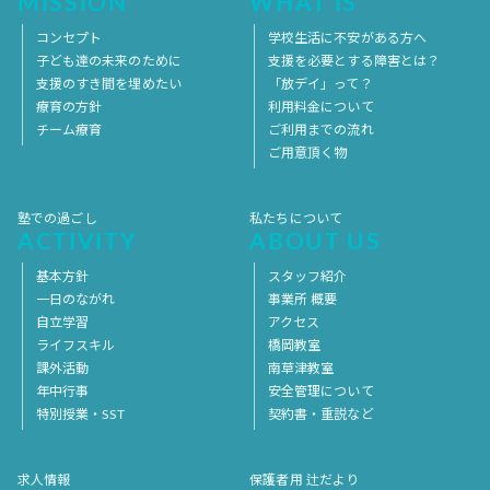
MISSION
WHAT IS
コンセプト
学校生活に不安がある方へ
子ども達の未来のために
支援を必要とする障害とは？
支援のすき間を埋めたい
「放デイ」って？
療育の方針
利用料金について
チーム療育
ご利用までの流れ
ご用意頂く物
塾での過ごし
私たちについて
ACTIVITY
ABOUT US
基本方針
スタッフ紹介
一日のながれ
事業所 概要
自立学習
アクセス
ライフスキル
橋岡教室
課外活動
南草津教室
年中行事
安全管理について
特別授業・SST
契約書・重説など
求人情報
保護者用 辻だより