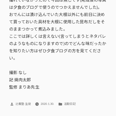
撮れていなかったので今回は無しです(完成後の写真
は夕食のブログで使うのでつかえませんでした)。
おでんには漬け込んでいた大根以外にも前日に決め
て買っておいた具材を大根に使用した昆布だしをそ
のままつかって煮込みました。
ここでは詳しくは言えない(言ってしまうとネタバレ
のようなものになりますので)のでどんな味だったか
を知りたい方はぜひ夕食ブログの方を見てくださ
い。
撮影 なし
記 焼肉太郎
監修 まりあ先生
投
カ
辻義塾 生徒
2020.1.30.
活動日記
稿
テ
者:
ゴ