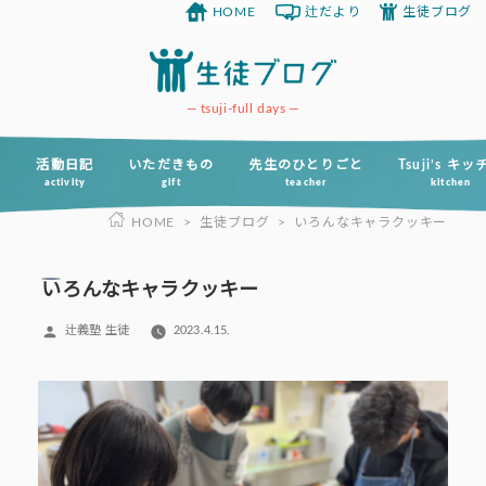
HOME
辻だより
生徒ブログ
コ
ン
テ
ン
tsuji-full days
ツ
へ
活動日記
いただきもの
先生のひとりごと
Tsuji’s キ
activity
gift
teacher
kitchen
ス
HOME
>
生徒ブログ
>
いろんなキャラクッキー
キ
ッ
プ
いろんなキャラクッキー
投
辻義塾 生徒
2023.4.15.
稿
者: