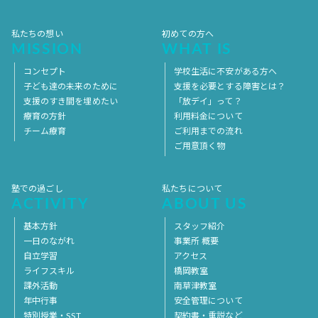
私たちの想い
初めての方へ
MISSION
WHAT IS
コンセプト
学校生活に不安がある方へ
子ども達の未来のために
支援を必要とする障害とは？
支援のすき間を埋めたい
「放デイ」って？
療育の方針
利用料金について
チーム療育
ご利用までの流れ
ご用意頂く物
塾での過ごし
私たちについて
ACTIVITY
ABOUT US
基本方針
スタッフ紹介
一日のながれ
事業所 概要
自立学習
アクセス
ライフスキル
橋岡教室
課外活動
南草津教室
年中行事
安全管理について
特別授業・SST
契約書・重説など