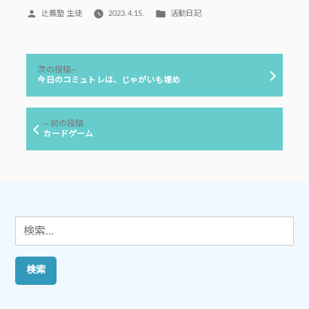
投
カ
辻義塾 生徒
2023.4.15.
活動日記
稿
テ
者:
ゴ
リ
投
ー:
次
次の投稿
稿
の
今日のコミュトレは、じゃがいも埋め
投
ナ
稿:
ビ
前
前の投稿
ゲ
の
カードゲーム
投
ー
稿:
シ
ョ
ン
検
索: