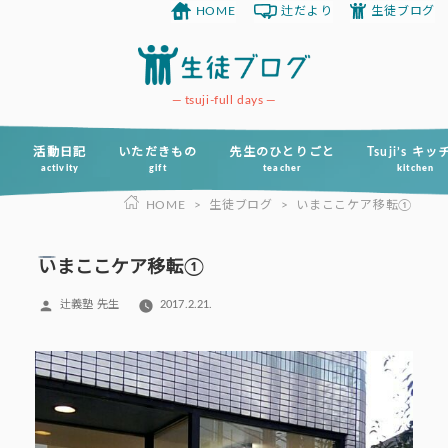
HOME
辻だより
生徒ブログ
コ
ン
テ
ン
tsuji-full days
ツ
へ
活動日記
いただきもの
先生のひとりごと
Tsuji’s キ
activity
gift
teacher
kitchen
ス
HOME
>
生徒ブログ
>
いまここケア移転①
キ
ッ
プ
いまここケア移転①
投
辻義塾 先生
2017.2.21.
稿
者: