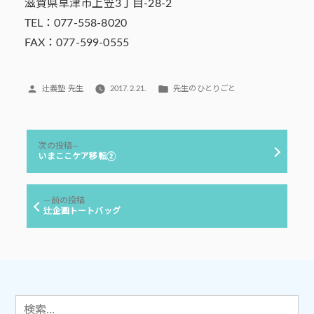
滋賀県草津市上笠3丁目-28-2
TEL：077-558-8020
FAX：077-599-0555
投
カ
辻義塾 先生
2017.2.21.
先生のひとりごと
稿
テ
者:
ゴ
リ
投
ー:
次
次の投稿
稿
の
いまここケア移転②
投
ナ
稿:
ビ
前
前の投稿
ゲ
の
辻企画トートバッグ
投
ー
稿:
シ
ョ
ン
検