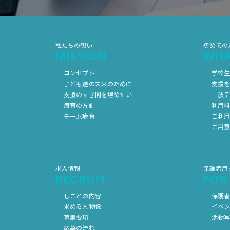
私たちの想い
初めての
MISSION
WHA
コンセプト
学校
子ども達の未来のために
支援
支援のすき間を埋めたい
「放デ
療育の方針
利用
チーム療育
ご利
ご用
求人情報
保護者用
RECRUIT
FOR
しごとの内容
保護者
求める人物像
イベ
募集要項
活動
応募の流れ