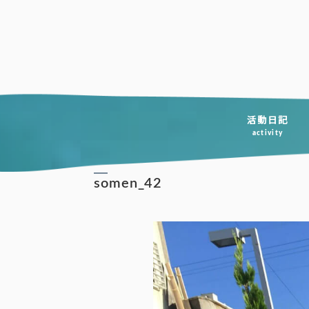
コ
ン
テ
ン
ツ
へ
活動日記
activity
ス
キ
somen_42
ッ
プ