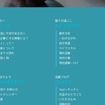
方へ
塾での過ごし
T IS
ACTIVITY
生活に不安がある方へ
基本方針
を必要とする障害とは？
一日のながれ
イ」って？
自立学習
料金について
ライフスキル
用までの流れ
課外活動
意頂く物
年中行事
特別授業・SST
 辻だより
活動ブログ
 PARENTS
DIARY
向け お知らせ
Tsuji’s キッチン
ントカレンダー
先生のひとりごと
写真
いただきもの
活動日記