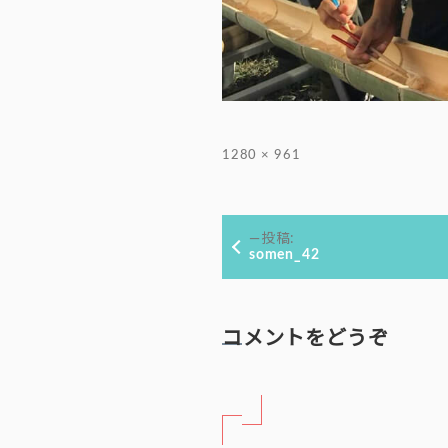
フ
1280 × 961
ル
サ
投
イ
投稿:
ズ
稿
somen_42
ナ
ビ
ゲ
コメントをどうぞ
ー
シ
ョ