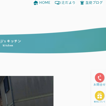
HOME
辻だより
生徒ブログ
uji’s キッチン
kitchen
お問合せ
寄付について