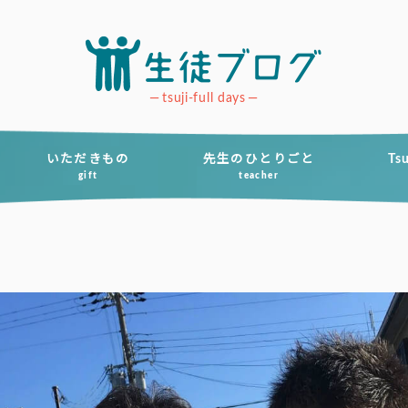
tsuji-full days
いただきもの
先生のひとりごと
Ts
gift
teacher