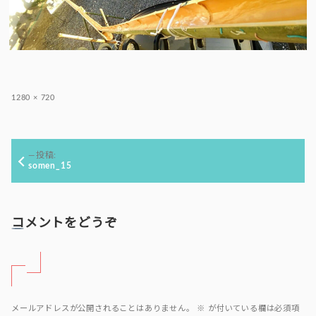
フ
1280 × 720
ル
サ
イ
投
ズ
投稿:
稿
somen_15
ナ
ビ
ゲ
コメントをどうぞ
ー
シ
ョ
ン
メールアドレスが公開されることはありません。
※
が付いている欄は必須項