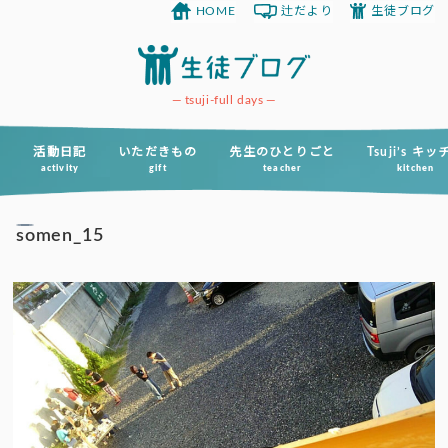
HOME
辻だより
生徒ブログ
コ
ン
テ
ン
tsuji-full days
ツ
へ
活動日記
いただきもの
先生のひとりごと
Tsuji’s キ
activity
gift
teacher
kitchen
ス
キ
somen_15
ッ
プ