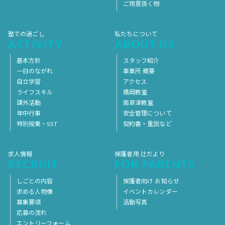
ご用意頂く物
塾での過ごし
私たちについて
ACTIVITY
ABOUT US
基本方針
スタッフ紹介
一日のながれ
事業所 概要
自立学習
アクセス
ライフスキル
橋岡教室
課外活動
南草津教室
年中行事
安全管理について
特別授業・SST
契約書・重説など
求人情報
保護者用 辻だより
RECRUIT
FOR PARENTS
しごとの内容
保護者向け お知らせ
求める人物像
イベントカレンダー
募集要項
活動写真
応募の流れ
エントリーフォーム