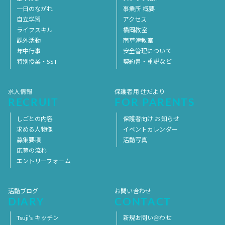
一日のながれ
事業所 概要
自立学習
アクセス
ライフスキル
橋岡教室
課外活動
南草津教室
年中行事
安全管理について
特別授業・SST
契約書・重説など
求人情報
保護者用 辻だより
RECRUIT
FOR PARENTS
しごとの内容
保護者向け お知らせ
求める人物像
イベントカレンダー
募集要項
活動写真
応募の流れ
エントリーフォーム
活動ブログ
お問い合わせ
DIARY
CONTACT
Tsuji’s キッチン
新規お問い合わせ