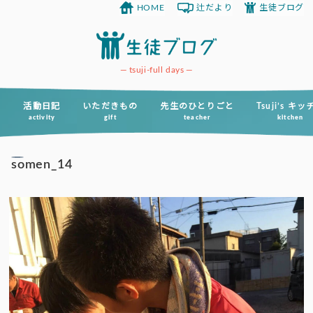
HOME
辻だより
生徒ブログ
コ
ン
テ
ン
tsuji-full days
ツ
へ
活動日記
いただきもの
先生のひとりごと
Tsuji’s キ
activity
gift
teacher
kitchen
ス
キ
somen_14
ッ
プ