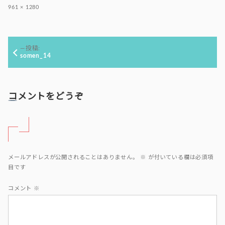
フ
961 × 1280
ル
サ
イ
投
ズ
投稿:
稿
somen_14
ナ
ビ
ゲ
コメントをどうぞ
ー
シ
ョ
ン
メールアドレスが公開されることはありません。
※
が付いている欄は必須項
目です
コメント
※