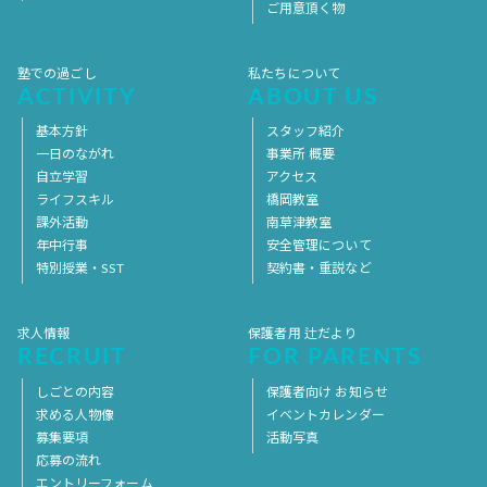
ご用意頂く物
塾での過ごし
私たちについて
ACTIVITY
ABOUT US
基本方針
スタッフ紹介
一日のながれ
事業所 概要
自立学習
アクセス
ライフスキル
橋岡教室
課外活動
南草津教室
年中行事
安全管理について
特別授業・SST
契約書・重説など
求人情報
保護者用 辻だより
RECRUIT
FOR PARENTS
しごとの内容
保護者向け お知らせ
求める人物像
イベントカレンダー
募集要項
活動写真
応募の流れ
エントリーフォーム