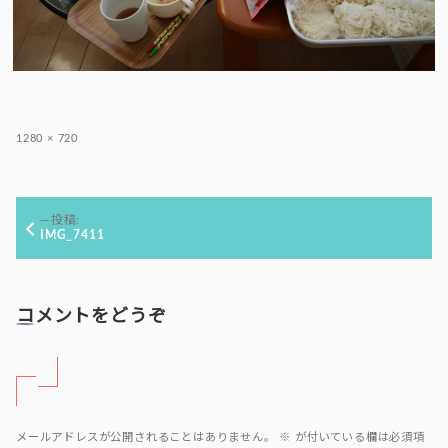
フ
1280 × 720
ル
サ
イ
投
ズ
投稿:
稿
IMG_7411
ナ
ビ
ゲ
コメントをどうぞ
ー
シ
ョ
ン
メールアドレスが公開されることはありません。
※
が付いている欄は必須項