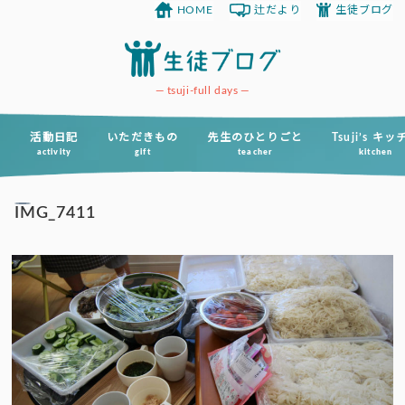
HOME
辻だより
生徒ブログ
コ
ン
テ
ン
tsuji-full days
ツ
へ
活動日記
いただきもの
先生のひとりごと
Tsuji’s キ
activity
gift
teacher
kitchen
ス
キ
IMG_7411
ッ
プ