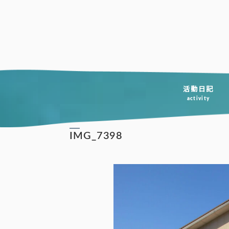
コ
ン
テ
ン
ツ
へ
活動日記
activity
ス
キ
IMG_7398
ッ
プ