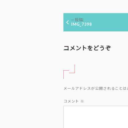
ル
サ
投
イ
投稿:
ズ
稿
IMG_7398
ナ
ビ
ゲ
コメントをどうぞ
ー
シ
ョ
ン
メールアドレスが公開されることは
コメント
※