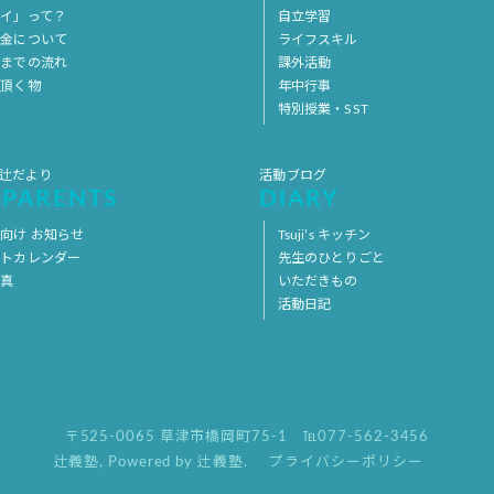
イ」って？
自立学習
料金について
ライフスキル
用までの流れ
課外活動
意頂く物
年中行事
特別授業・SST
 辻だより
活動ブログ
 PARENTS
DIARY
向け お知らせ
Tsuji’s キッチン
ントカレンダー
先生のひとりごと
写真
いただきもの
活動日記
〒525-0065 草津市橋岡町75-1
℡077-562-3456
辻義塾
,
Powered by 辻義塾.
プライバシーポリシー