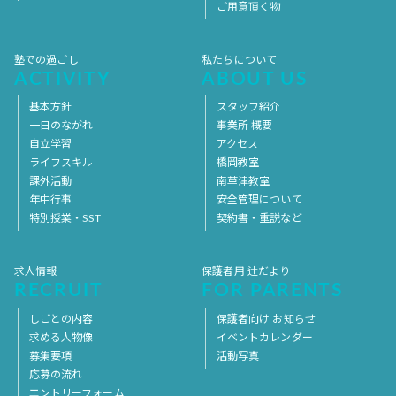
ご用意頂く物
塾での過ごし
私たちについて
ACTIVITY
ABOUT US
基本方針
スタッフ紹介
一日のながれ
事業所 概要
自立学習
アクセス
ライフスキル
橋岡教室
課外活動
南草津教室
年中行事
安全管理について
特別授業・SST
契約書・重説など
求人情報
保護者用 辻だより
RECRUIT
FOR PARENTS
しごとの内容
保護者向け お知らせ
求める人物像
イベントカレンダー
募集要項
活動写真
応募の流れ
エントリーフォーム