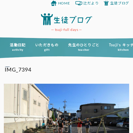
HOME
辻だより
生徒ブログ
コ
ン
テ
ン
tsuji-full days
ツ
へ
活動日記
いただきもの
先生のひとりごと
Tsuji’s キ
activity
gift
teacher
kitchen
ス
キ
IMG_7394
ッ
プ