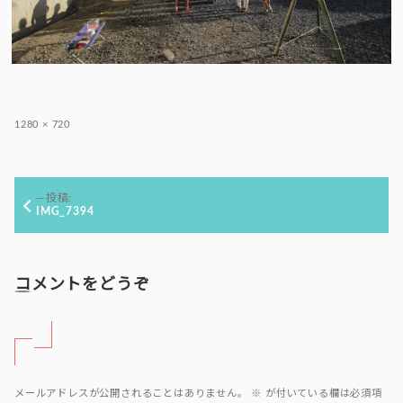
フ
1280 × 720
ル
サ
イ
投
ズ
投稿:
稿
IMG_7394
ナ
ビ
ゲ
コメントをどうぞ
ー
シ
ョ
ン
メールアドレスが公開されることはありません。
※
が付いている欄は必須項