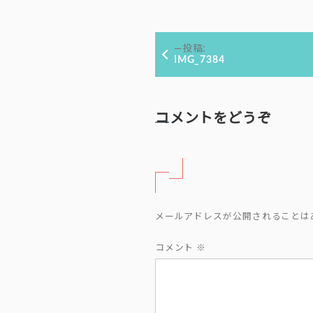
ル
サ
投
イ
投稿:
ズ
稿
IMG_7384
ナ
ビ
ゲ
コメントをどうぞ
ー
シ
ョ
ン
メールアドレスが公開されることは
コメント
※