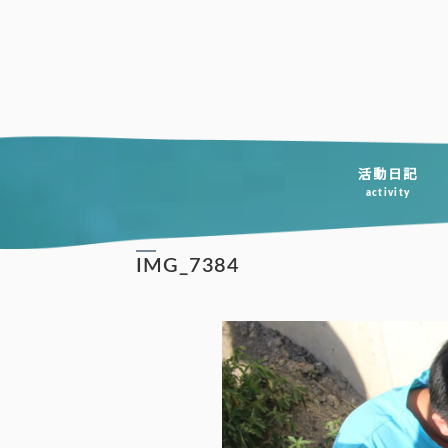
コ
ン
テ
ン
ツ
へ
活動日記
activity
ス
キ
IMG_7384
ッ
プ