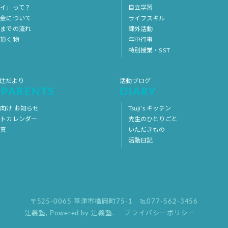
イ」って？
自立学習
料金について
ライフスキル
用までの流れ
課外活動
意頂く物
年中行事
特別授業・SST
 辻だより
活動ブログ
 PARENTS
DIARY
向け お知らせ
Tsuji’s キッチン
ントカレンダー
先生のひとりごと
写真
いただきもの
活動日記
〒525-0065 草津市橋岡町75-1
℡077-562-3456
辻義塾
,
Powered by 辻義塾.
プライバシーポリシー