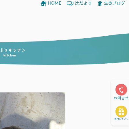
HOME
辻だより
生徒ブログ
uji’s キッチン
kitchen
お問合せ
寄付について