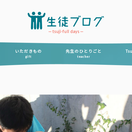
tsuji-full days
いただきもの
先生のひとりごと
Ts
gift
teacher