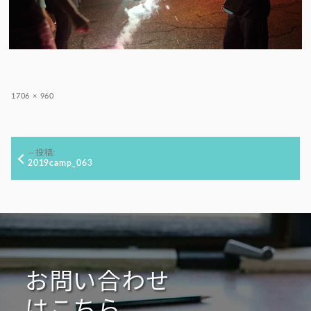
フ
1706 × 960
ル
サ
イ
投
ズ
投稿:
稿
2019camp_063
ナ
ビ
ゲ
ー
シ
ョ
お問い合わせ
ン
はこちら