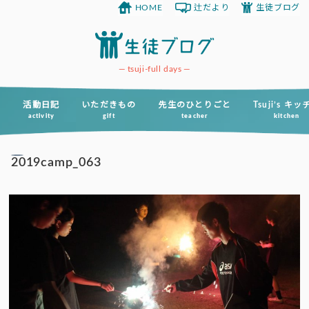
HOME
辻だより
生徒ブログ
コ
ン
テ
ン
tsuji-full days
ツ
へ
活動日記
いただきもの
先生のひとりごと
Tsuji’s キ
activity
gift
teacher
kitchen
ス
キ
2019camp_063
ッ
プ