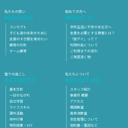
私たちの想い
初めての方へ
MISSION
WHAT IS
コンセプト
学校生活に不安がある方へ
子ども達の未来のために
支援を必要とする障害とは？
支援のすき間を埋めたい
「放デイ」って？
療育の方針
利用料金について
チーム療育
ご利用までの流れ
ご用意頂く物
塾での過ごし
私たちについて
ACTIVITY
ABOUT US
基本方針
スタッフ紹介
一日のながれ
事業所 概要
自立学習
アクセス
ライフスキル
橋岡教室
課外活動
南草津教室
年中行事
安全管理について
特別授業・SST
契約書・重説など