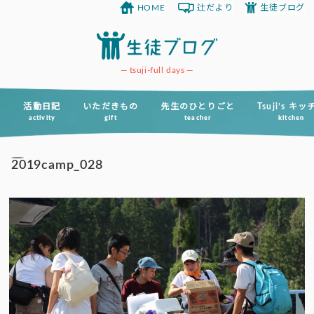
HOME
辻だより
生徒ブログ
コ
ン
テ
ン
tsuji-full days
ツ
へ
活動日記
いただきもの
先生のひとりごと
Tsuji’s キ
activity
gift
teacher
kitchen
ス
キ
2019camp_028
ッ
プ