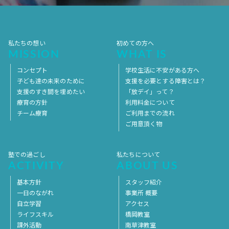
私たちの想い
初めての方へ
MISSION
WHAT IS
コンセプト
学校生活に不安がある方へ
子ども達の未来のために
支援を必要とする障害とは？
支援のすき間を埋めたい
「放デイ」って？
療育の方針
利用料金について
チーム療育
ご利用までの流れ
ご用意頂く物
塾での過ごし
私たちについて
ACTIVITY
ABOUT US
基本方針
スタッフ紹介
一日のながれ
事業所 概要
自立学習
アクセス
ライフスキル
橋岡教室
課外活動
南草津教室