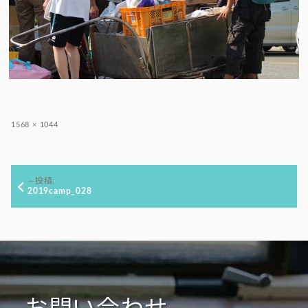
フ
1568 × 1044
ル
サ
イ
投
ズ
投稿:
稿
2019camp_028
ナ
ビ
ゲ
ー
シ
ョ