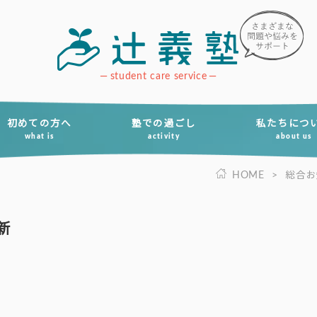
student care service
初めての方へ
塾での過ごし
私たちにつ
what is
activity
about us
HOME
>
総合お
新