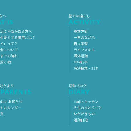
方へ
塾での過ごし
T IS
ACTIVITY
生活に不安がある方へ
基本方針
を必要とする障害とは？
一日のながれ
イ」って？
自立学習
料金について
ライフスキル
用までの流れ
課外活動
意頂く物
年中行事
特別授業・SST
 辻だより
活動ブログ
 PARENTS
DIARY
向け お知らせ
Tsuji’s キッチン
ントカレンダー
先生のひとりごと
写真
いただきもの
活動日記