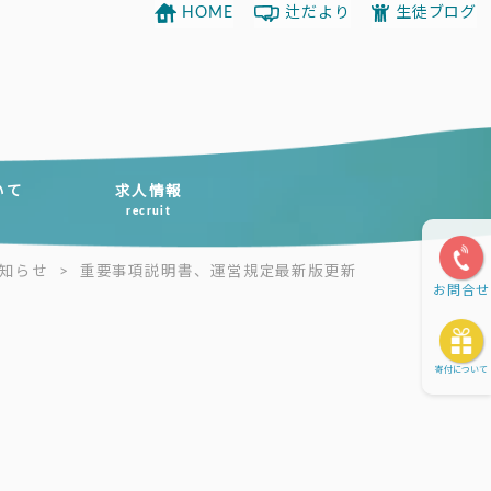
HOME
辻だより
生徒ブログ
いて
求人情報
recruit
知らせ
>
重要事項説明書、運営規定最新版更新
お問合せ
寄付について