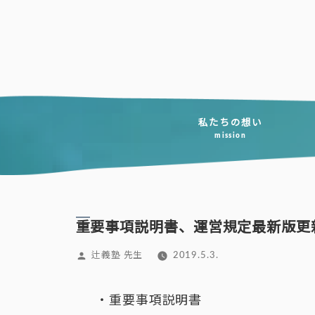
コ
ン
テ
ン
ツ
へ
私たちの想い
mission
ス
キ
ッ
プ
重要事項説明書、運営規定最新版更
投
辻義塾 先生
2019.5.3.
稿
者:
・重要事項説明書