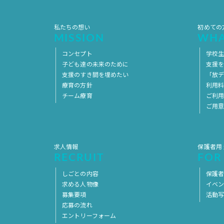
私たちの想い
初めての
MISSION
WHA
コンセプト
学校
子ども達の未来のために
支援
支援のすき間を埋めたい
「放デ
療育の方針
利用
チーム療育
ご利
ご用
求人情報
保護者用
RECRUIT
FOR
しごとの内容
保護者
求める人物像
イベ
募集要項
活動
応募の流れ
エントリーフォーム