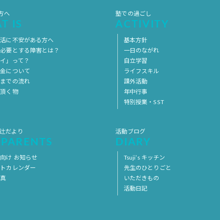
方へ
塾での過ごし
T IS
ACTIVITY
生活に不安がある方へ
基本方針
を必要とする障害とは？
一日のながれ
イ」って？
自立学習
料金について
ライフスキル
用までの流れ
課外活動
意頂く物
年中行事
特別授業・SST
 辻だより
活動ブログ
 PARENTS
DIARY
向け お知らせ
Tsuji’s キッチン
ントカレンダー
先生のひとりごと
写真
いただきもの
活動日記