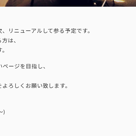
次、リニューアルして参る予定です。
る方は、
す。
いページを目指し、
をよろしくお願い致します。
～)