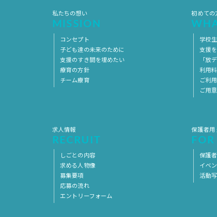
私たちの想い
初めての
MISSION
WHA
コンセプト
学校
子ども達の未来のために
支援
支援のすき間を埋めたい
「放デ
療育の方針
利用
チーム療育
ご利
ご用
求人情報
保護者用
RECRUIT
FOR
しごとの内容
保護者
求める人物像
イベ
募集要項
活動
応募の流れ
エントリーフォーム