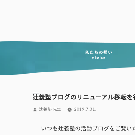
コ
ン
テ
ン
ツ
へ
私たちの想い
mission
ス
キ
ッ
プ
辻義塾ブログのリニューアル移転を
投
辻義塾 先生
2019.7.31.
稿
者:
いつも辻義塾の活動ブログをご覧い