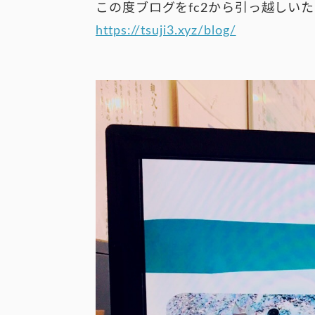
この度ブログをfc2から引っ越しい
https://tsuji3.xyz/blog/