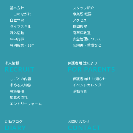
基本方針
スタッフ紹介
一日のながれ
事業所 概要
自立学習
アクセス
ライフスキル
橋岡教室
課外活動
南草津教室
年中行事
安全管理について
特別授業・SST
契約書・重説など
求人情報
保護者用 辻だより
RECRUIT
FOR PARENTS
しごとの内容
保護者向け お知らせ
求める人物像
イベントカレンダー
募集要項
活動写真
応募の流れ
エントリーフォーム
活動ブログ
お問い合わせ
DIARY
CONTACT