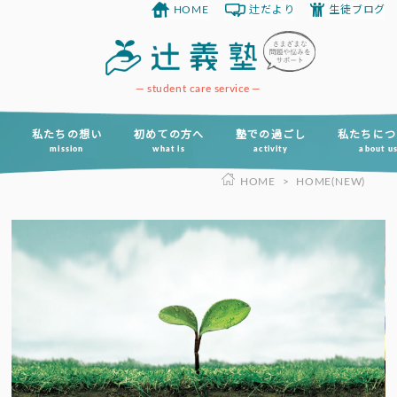
HOME
辻だより
生徒ブログ
コ
ン
テ
ン
student care service
ツ
へ
私たちの想い
初めての方へ
塾での過ごし
私たちにつ
mission
what is
activity
about u
ス
HOME
>
HOME(NEW)
キ
ッ
プ