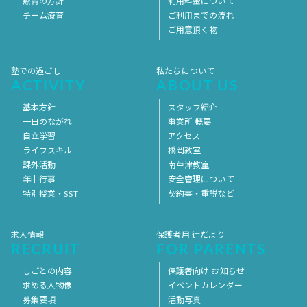
療育の方針
利用料金について
チーム療育
ご利用までの流れ
ご用意頂く物
塾での過ごし
私たちについて
ACTIVITY
ABOUT US
基本方針
スタッフ紹介
一日のながれ
事業所 概要
自立学習
アクセス
ライフスキル
橋岡教室
課外活動
南草津教室
年中行事
安全管理について
特別授業・SST
契約書・重説など
求人情報
保護者用 辻だより
RECRUIT
FOR PARENTS
しごとの内容
保護者向け お知らせ
求める人物像
イベントカレンダー
募集要項
活動写真