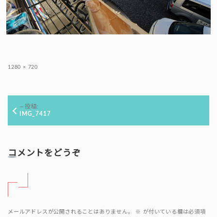
フ
1280 × 720
ル
サ
イ
投
ズ
投稿:
稿
IMG_7417
ナ
ビ
ゲ
コメントをどうぞ
ー
シ
ョ
ン
メールアドレスが公開されることはありません。
※
が付いている欄は必須項