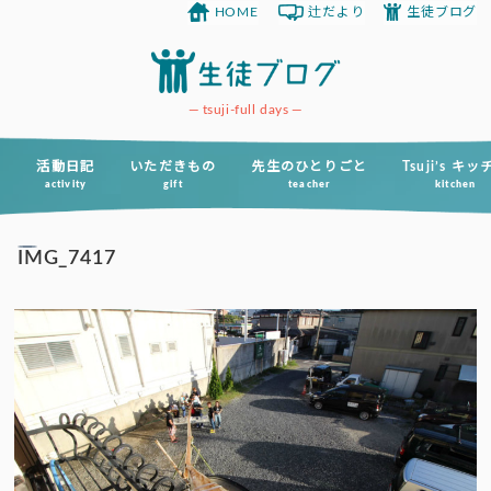
HOME
辻だより
生徒ブログ
コ
ン
テ
ン
tsuji-full days
ツ
へ
活動日記
いただきもの
先生のひとりごと
Tsuji’s キ
activity
gift
teacher
kitchen
ス
キ
IMG_7417
ッ
プ