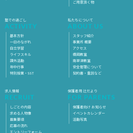
ご用意頂く物
塾での過ごし
私たちについて
ACTIVITY
ABOUT US
基本方針
スタッフ紹介
一日のながれ
事業所 概要
自立学習
アクセス
ライフスキル
橋岡教室
課外活動
南草津教室
年中行事
安全管理について
特別授業・SST
契約書・重説など
求人情報
保護者用 辻だより
RECRUIT
FOR PARENTS
しごとの内容
保護者向け お知らせ
求める人物像
イベントカレンダー
募集要項
活動写真
応募の流れ
エントリーフォーム